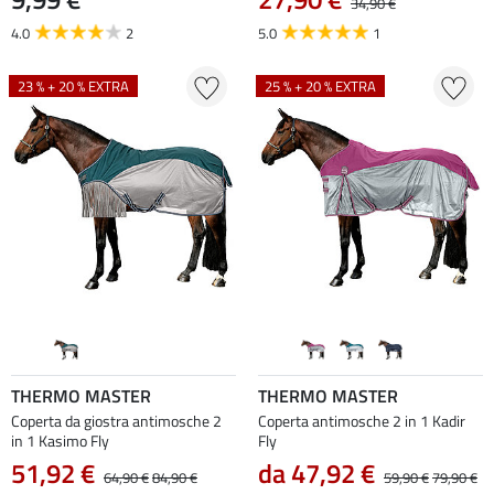
34,90 €
4.0
2
5.0
1
23 % + 20 % EXTRA
25 % + 20 % EXTRA
THERMO MASTER
THERMO MASTER
Coperta da giostra antimosche 2
Coperta antimosche 2 in 1 Kadir
in 1 Kasimo Fly
Fly
51,92 €
da 47,92 €
64,90 €
84,90 €
59,90 €
79,90 €