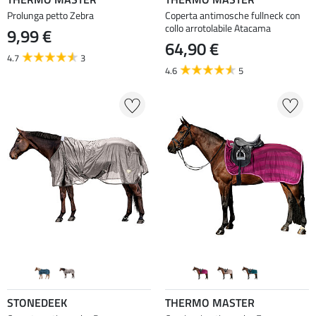
Prolunga petto Zebra
Coperta antimosche fullneck con
collo arrotolabile Atacama
9,99 €
64,90 €
4.7
3
4.6
5
STONEDEEK
THERMO MASTER