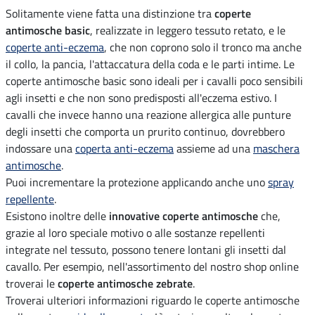
Solitamente viene fatta una distinzione tra
coperte
antimosche basic
, realizzate in leggero tessuto retato, e le
coperte anti-eczema
, che non coprono solo il tronco ma anche
il collo, la pancia, l'attaccatura della coda e le parti intime. Le
coperte antimosche basic sono ideali per i cavalli poco sensibili
agli insetti e che non sono predisposti all'eczema estivo. I
cavalli che invece hanno una reazione allergica alle punture
degli insetti che comporta un prurito continuo, dovrebbero
indossare una
coperta anti-eczema
assieme ad una
maschera
antimosche
.
Puoi incrementare la protezione applicando anche uno
spray
repellente
.
Esistono inoltre delle
innovative coperte antimosche
che,
grazie al loro speciale motivo o alle sostanze repellenti
integrate nel tessuto, possono tenere lontani gli insetti dal
cavallo. Per esempio, nell'assortimento del nostro shop online
troverai le
coperte antimosche zebrate
.
Troverai ulteriori informazioni riguardo le coperte antimosche