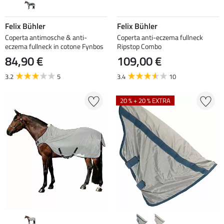
Felix Bühler
Felix Bühler
Coperta antimosche & anti-
Coperta anti-eczema fullneck
eczema fullneck in cotone Fynbos
Ripstop Combo
84,90 €
109,00 €
3.2
5
3.4
10
20 % + 20 % EXTRA