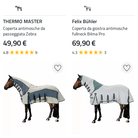
THERMO MASTER
Felix Bühler
Coperta antimosche da
Coperta da giostra antimosche
passeggiata Zebra
fullneck Bilma Pro
49,90 €
69,90 €
4.8
9
4.3
3