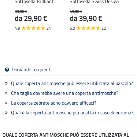
ia
Sottosella Brilliant
Sottosella Swiss Design
Casco
n
Suppo
39,90 €
49,90 €
39,
da 29,90 €
da 39,90 €
4.8
4.9
24
5.0
22
Domande frequenti
Quale coperta antimosche può essere utilizzata al pascolo?
Che taglia dovrebbe avere una coperta antimosche?
Le coperte zebrate sono davvero efficaci?
Qual è la coperta antimosche più adatta in caso di eczema?
QUALE COPERTA ANTIMOSCHE PUÒ ESSERE UTILIZZATA AL