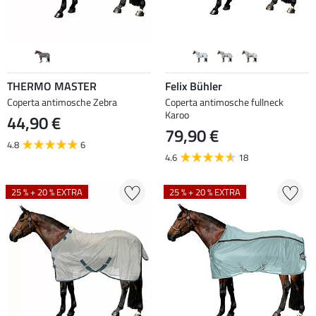
THERMO MASTER
Felix Bühler
Coperta antimosche Zebra
Coperta antimosche fullneck
Karoo
44,90 €
79,90 €
4.8
6
4.6
18
25 % + 20 % EXTRA
25 % + 20 % EXTRA