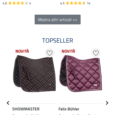
4.0
4
4.5
14
Mostra altri articoli >>
TOPSELLER
NOVITÀ
NOVITÀ
NOV
SHOWMASTER
Felix Bühler
KNIG