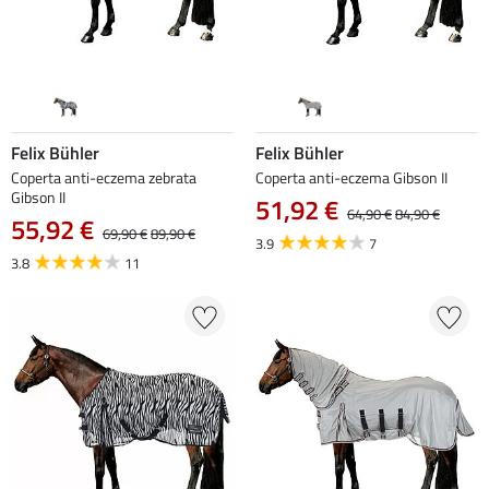
Felix Bühler
Felix Bühler
Coperta anti-eczema zebrata
Coperta anti-eczema Gibson II
Gibson II
51,92 €
64,90 €
84,90 €
55,92 €
69,90 €
89,90 €
3.9
7
3.8
11