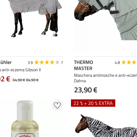
Bühler
THERMO
3.9
7
4.8
MASTER
 anti-eczema Gibson II
Maschera antimosche e anti-ecze
92 €
64,90 €
84,90 €
Dahna
23,90 €
22 % + 20 % EXTRA