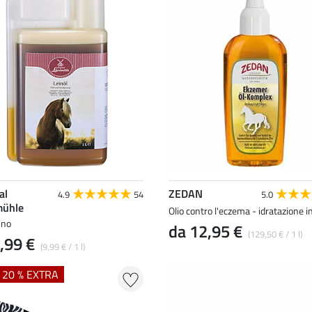
al
ZEDAN
4.9
54
5.0
ühle
Olio contro l'eczema - idratazione 
lino
da 12,95 €
(129,50 € / 1 l)
,99 €
(9,99 € / 1 l)
+ 20 % EXTRA