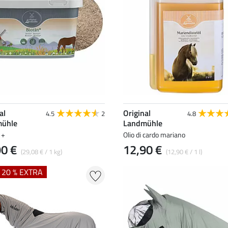
al
Original
4.5
2
4.8
ühle
Landmühle
 +
Olio di cardo mariano
90 €
12,90 €
(29,08 € / 1 kg)
(12,90 € / 1 l)
+ 20 % EXTRA