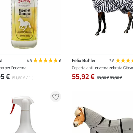
N
Felix Bühler
4.8
6
3.8
o per l'eczema
Coperta anti-eczema zebrata Gibson
95 €
55,92 €
(51,80 € / 1 l)
69,90 €
89,90 €