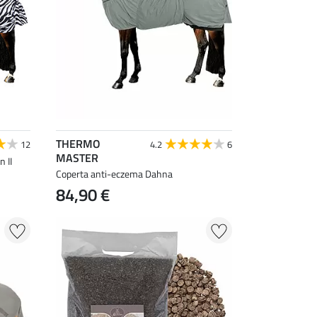
THERMO
12
4.2
6
MASTER
 II
Coperta anti-eczema Dahna
84,90 €