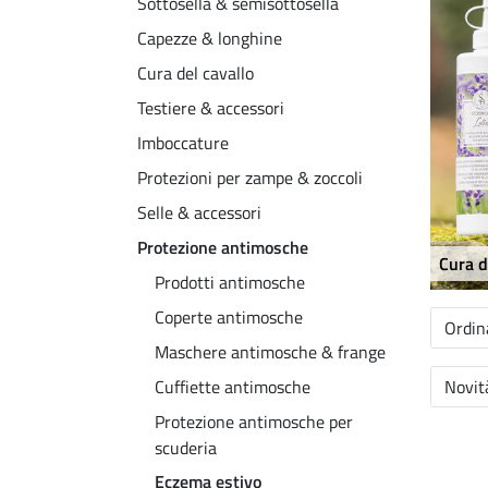
Sottosella & semisottosella
Capezze & longhine
Cura del cavallo
Testiere & accessori
Imboccature
Protezioni per zampe & zoccoli
Selle & accessori
Protezione antimosche
Cura d
Prodotti antimosche
Coperte antimosche
Ordin
Maschere antimosche & frange
Cuffiette antimosche
Novità
Protezione antimosche per
scuderia
Eczema estivo