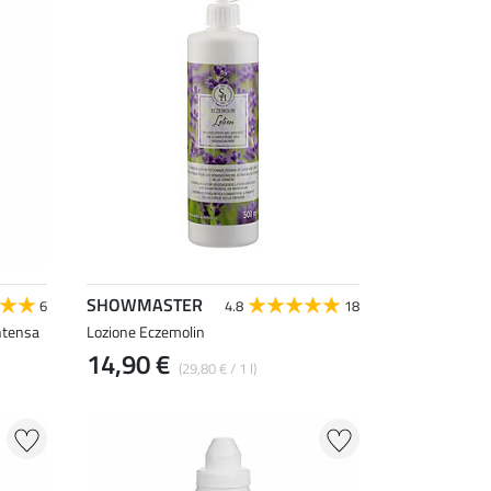
SHOWMASTER
6
4.8
18
intensa
Lozione Eczemolin
14,90 €
(29,80 € / 1 l)