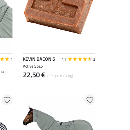
KEVIN BACON'S
4
4.7
3
Active Soap
ma
22,50 €
(225,00 € / 1 kg)