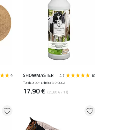
SHOWMASTER
9
4.7
10
Tonico per criniera e coda
17,90 €
(35,80 € / 1 l)