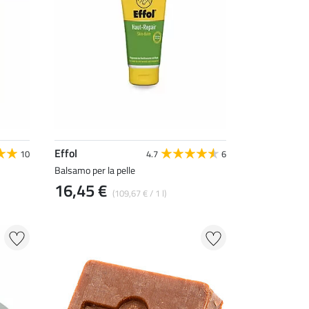
Effol
10
4.7
6
Balsamo per la pelle
16,45 €
(109,67 € / 1 l)