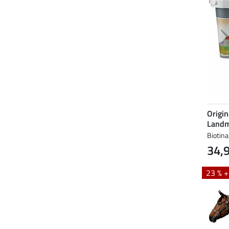
Origin
Landm
Biotina
34,
23 % 