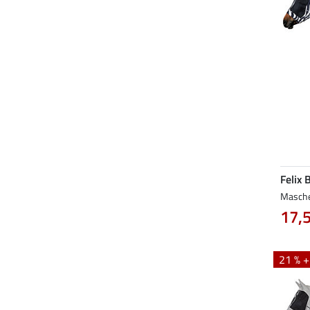
Felix 
Masche
17,
21 % 