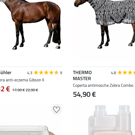
Bühler
THERMO
4.3
9
4.8
MASTER
ra anti-eczema Gibson II
Coperta antimosche Zebra Combo
32 €
17,90 €
22,90 €
54,90 €