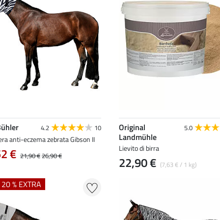
Bühler
Original
4.2
10
5.0
Landmühle
ra anti-eczema zebrata Gibson II
Lievito di birra
52 €
21,90 €
26,90 €
22,90 €
(7,63 € / 1 kg)
+ 20 % EXTRA