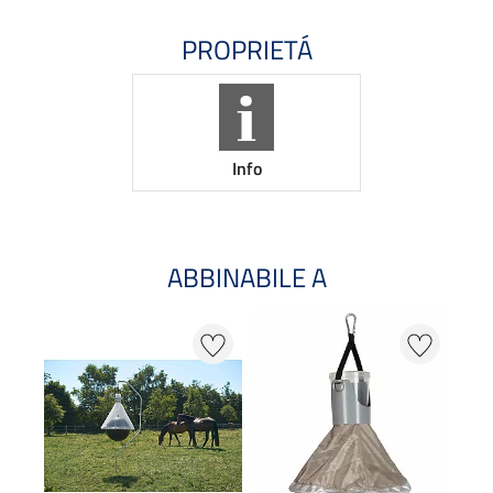
PROPRIETÁ
Info
ABBINABILE A
20