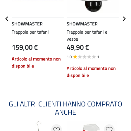
SHOWMASTER
SHOWMASTER
KER
Trappola per tafani
Trappola per tafani e
Staz
vespe
mos
159,00 €
49,90 €
4,99 
3,9
1.0
1
Articolo al momento non
4.5
disponibile
Articolo al momento non
A
disponibile
GLI ALTRI CLIENTI HANNO COMPRATO
ANCHE