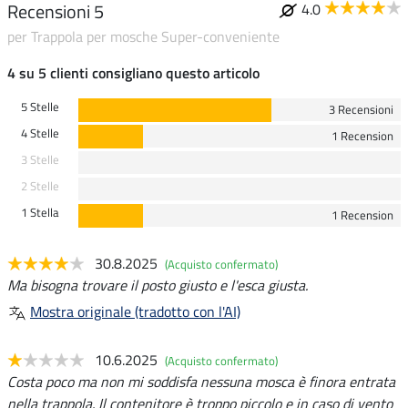
Recensioni 5
4.0
per Trappola per mosche Super-conveniente
4 su 5 clienti consigliano questo articolo
5 Stelle
3 Recensioni
4 Stelle
1 Recension
3 Stelle
2 Stelle
1 Stella
1 Recension
30.8.2025
(Acquisto confermato)
Ma bisogna trovare il posto giusto e l'esca giusta.
Mostra originale (tradotto con l'AI)
10.6.2025
(Acquisto confermato)
Costa poco ma non mi soddisfa nessuna mosca è finora entrata
nella trappola. Il contenitore è troppo piccolo e in caso di vento