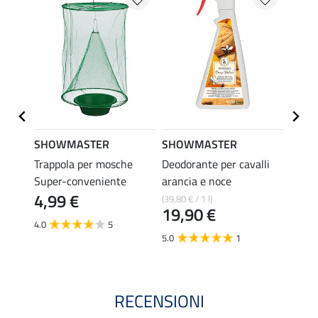
SHOWMASTER
SHOWMASTER
ZEDA
 e
Trappola per mosche
Deodorante per cavalli
Anti-p
Super-conveniente
arancia e noce
cavali
4,99 €
pruri
(39,80 € / 1 l)
19,90 €
(704,17 
4.0
5
8,4
5.0
1
RECENSIONI