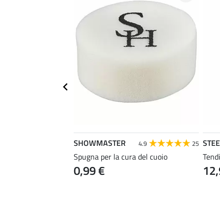
SHOWMASTER
STE
4.4
7
4.9
25
Spugna per la cura del cuoio
Tendi
0,99 €
12,