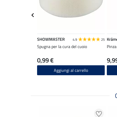
SHOWMASTER
Kräm
4.9
25
Spugna per la cura del cuoio
Pinza 
0,99 €
9,9
Aggiungi al carrello