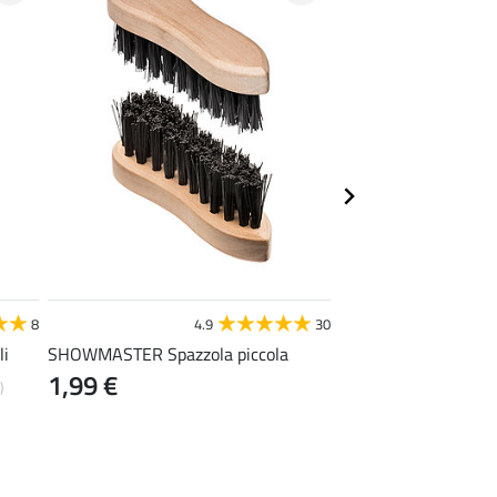
STEEDS
8
4.9
30
4
li
SHOWMASTER Spazzola piccola
Scaldapiedi
1,99 €
0,99 €
)