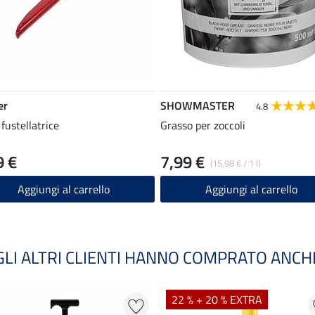
er
SHOWMASTER
4.8
fustellatrice
Grasso per zoccoli
9 €
7,99 €
(15,98 € / 1 l)
Aggiungi al carrello
Aggiungi al carrello
GLI ALTRI CLIENTI HANNO COMPRATO ANCH
22 % + 20 % EXTRA