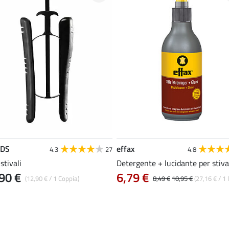
EDS
effax
4.3
27
4.8
stivali
Detergente + lucidante per stiva
90 €
6,79 €
(12,90 € / 1 Coppia)
8,49 €
10,95 €
(27,16 € / 1 l