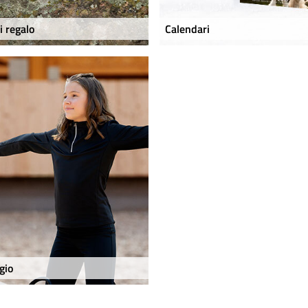
i regalo
Calendari
gio