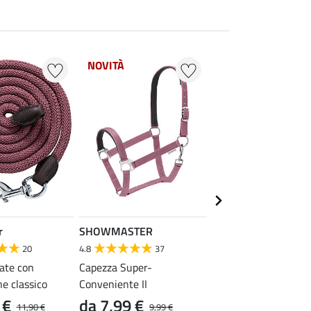
NOVITÀ
NOVITÀ
r
SHOWMASTER
SHOWMASTER
20
4.8
37
4.9
26
ate con
Capezza Super-
Longhina Durable co
e classico
Conveniente II
moschettone antipan
 €
da 7,99 €
da 5,99 €
11,90 €
9,99 €
7,99 €