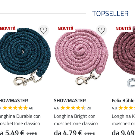
TOPSELLER
NOVITÀ
NOVITÀ
NOVITÀ
HOWMASTER
SHOWMASTER
Felix Bühle
7
48
4.6
28
4.8
onghina Durable con
Longhina Bright con
Longhina K
oschettone classico
moschettone classico
moschetton
a 5,49 €
da 4,79 €
da 9,49
6,99 €
5,99 €