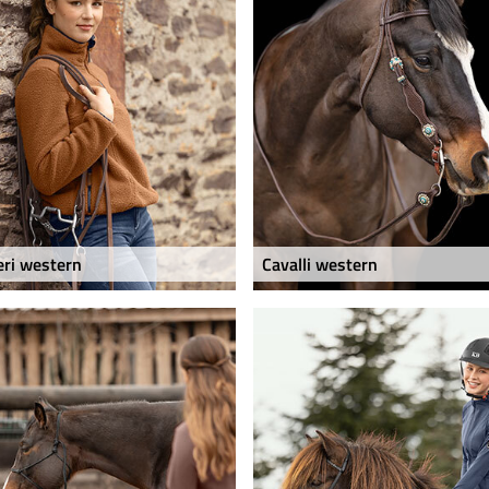
eri western
Cavalli western