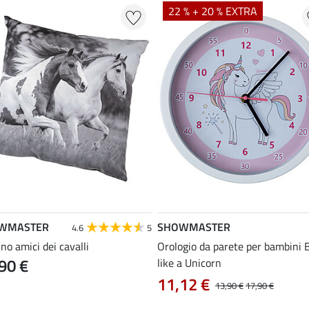
22 % + 20 % EXTRA
WMASTER
SHOWMASTER
4.6
5
no amici dei cavalli
Orologio da parete per bambini 
90 €
like a Unicorn
11,12 €
13,90 €
17,90 €