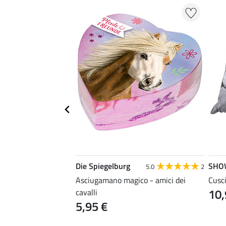
Die Spiegelburg
SHO
5.0
2
io Karo
Asciugamano magico - amici dei
Cusci
10,
cavalli
5,95 €