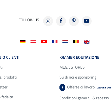
FOLLOW US
ZIO CLIENTI
KRAMER EQUITAZIONE
ti
MEGA STORES
ai prodotti
Su di noi e sponsoring
etter
Offerte di lavoro
Lavora con
1
 fedeltà
Condizioni generali & recesso
 delle taglie
Protezione dati & Cookies