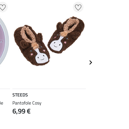
STEEDS
SHOWMASTER
Be
Pantofole Cosy
Cuscino Classic
6,99 €
13,90 €