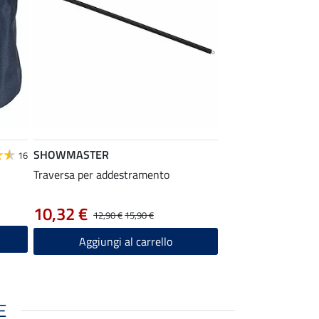
SHOWMASTER
16
Traversa per addestramento
10,32 €
12,90 €
15,90 €
Aggiungi al carrello
E