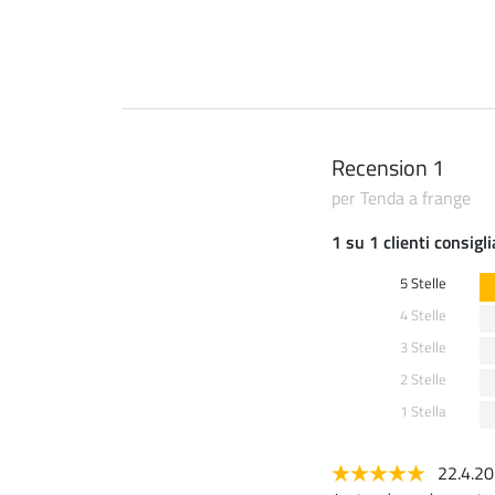
Recension 1
per Tenda a frange
1 su 1 clienti consigl
5 Stelle
4 Stelle
3 Stelle
2 Stelle
1 Stella
22.4.2