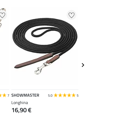
SHOWMASTER
SHOWMASTER
7
5.0
5
Longhina
Doppia longe Soft
16,90 €
22,90 €