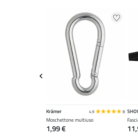
Krämer
SHO
5.0
4
4.9
8
ylon
Moschettone multiuso
Fasci
1,99 €
11,