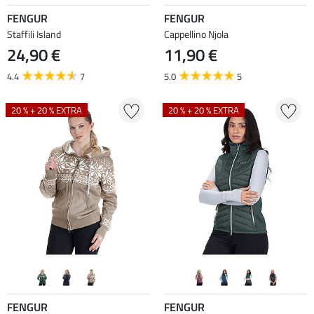
FENGUR
FENGUR
Staffili Island
Cappellino Njola
24,90 €
11,90 €
4.4
7
5.0
5
20 % + 20 % EXTRA
20 % + 20 % EXTRA
FENGUR
FENGUR