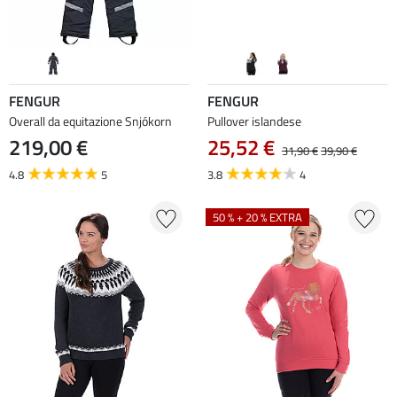
FENGUR
FENGUR
Overall da equitazione Snjókorn
Pullover islandese
219,00 €
25,52 €
31,90 €
39,90 €
4.8
5
3.8
4
50 % + 20 % EXTRA