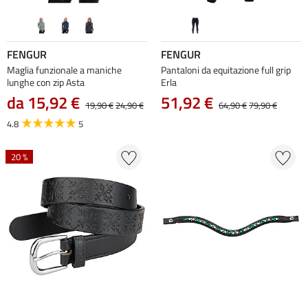
FENGUR
FENGUR
Maglia funzionale a maniche
Pantaloni da equitazione full grip
lunghe con zip Asta
Erla
da 15,92 €
51,92 €
19,90 €
24,90 €
64,90 €
79,90 €
4.8
5
20 %