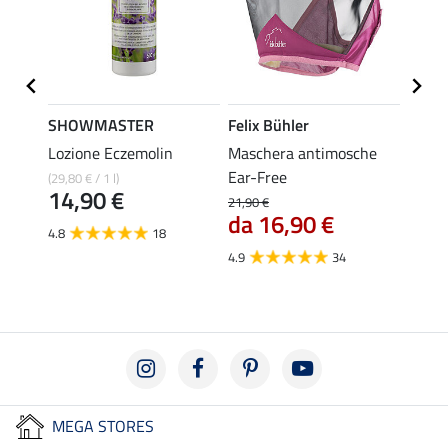
e
SHOWMASTER
Felix Bühler
ZEDA
no
Lozione Eczemolin
Maschera antimosche
Olio 
Ear-Free
idrat
(29,80 € / 1 l)
14,90 €
21,90 €
(129,50 
da 16,90 €
da 
4.8
18
4.9
34
5.0
MEGA STORES