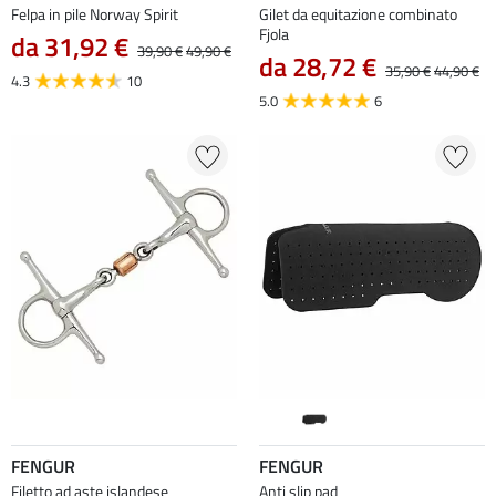
Felpa in pile Norway Spirit
Gilet da equitazione combinato
Fjola
da 31,92 €
39,90 €
49,90 €
da 28,72 €
35,90 €
44,90 €
4.3
10
5.0
6
FENGUR
FENGUR
Filetto ad aste islandese
Anti slip pad