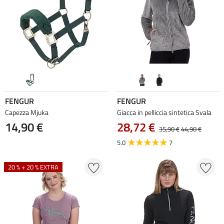
FENGUR
FENGUR
Capezza Mjuka
Giacca in pelliccia sintetica Svala
14,90 €
28,72 €
35,90 €
44,90 €
5.0
7
20 % + 20 % EXTRA