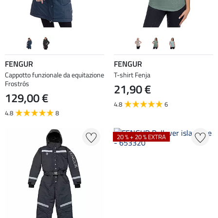
FENGUR
FENGUR
Cappotto funzionale da equitazione
T-shirt Fenja
Frostrós
21,90 €
129,00 €
4.8
6
4.8
8
20 % + 20 % EXTRA