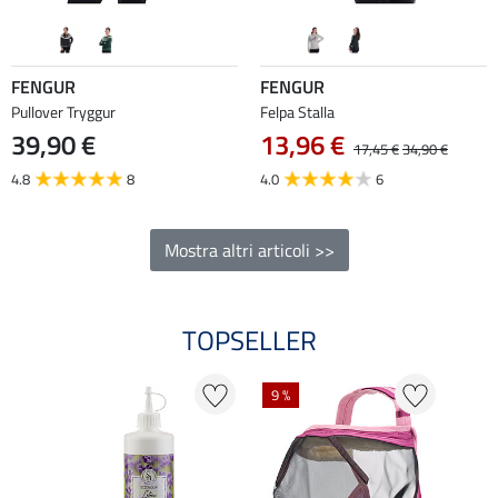
FENGUR
FENGUR
Pullover Tryggur
Felpa Stalla
39,90 €
13,96 €
17,45 €
34,90 €
4.8
8
4.0
6
Mostra altri articoli >>
TOPSELLER
9 %