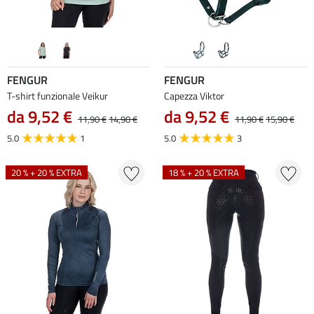
FENGUR
FENGUR
T-shirt funzionale Veikur
Capezza Viktor
da 9,52 €
da 9,52 €
11,90 €
14,90 €
11,90 €
15,90 €
5.0
1
5.0
3
20 % + 20 % EXTRA
18 % + 20 % EXTRA