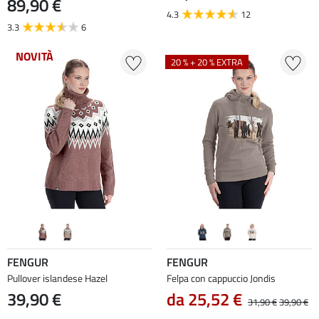
89,90 €
4.3
12
3.3
6
NOVITÀ
20 % + 20 % EXTRA
FENGUR
FENGUR
Pullover islandese Hazel
Felpa con cappuccio Jondis
39,90 €
da 25,52 €
31,90 €
39,90 €