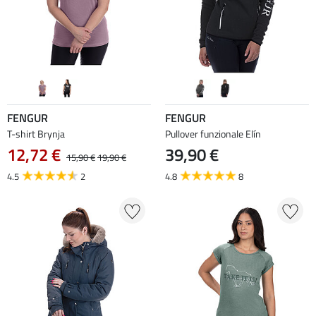
FENGUR
FENGUR
T-shirt Brynja
Pullover funzionale Elín
12,72 €
39,90 €
15,90 €
19,90 €
4.5
2
4.8
8