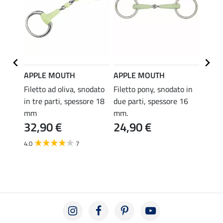
APPLE MOUTH
APPLE MOUTH
APPL
Filetto ad oliva, snodato
Filetto pony, snodato in
Filett
in tre parti, spessore 18
due parti, spessore 16
spess
34,
mm
mm.
32,90 €
24,90 €
4.7
4.0
7