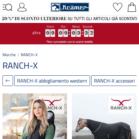
altre
0
0
0
9
9
9
0
0
0
9
9
9
0
0
0
3
3
3
3
3
3
3
3
3
0
9
0
9
0
3
3
3
Marche
RANCH-X
RANCH-X
RANCH-X abbigliamento western
RANCH-X accessori c