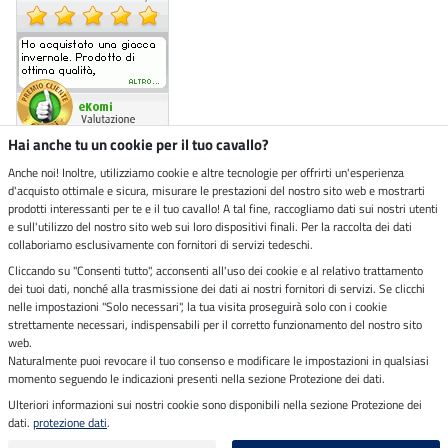
Hai anche tu un cookie per il tuo cavallo?
Anche noi! Inoltre, utilizziamo cookie e altre tecnologie per offrirti un'esperienza
d'acquisto ottimale e sicura, misurare le prestazioni del nostro sito web e mostrarti
Negozio ecosostenibile
prodotti interessanti per te e il tuo cavallo! A tal fine, raccogliamo dati sui nostri utenti
e sull'utilizzo del nostro sito web sui loro dispositivi finali. Per la raccolta dei dati
collaboriamo esclusivamente con fornitori di servizi tedeschi.
Spedizioni tramite
Cliccando su "Consenti tutto", acconsenti all'uso dei cookie e al relativo trattamento
dei tuoi dati, nonché alla trasmissione dei dati ai nostri fornitori di servizi. Se clicchi
Paga in sicurezza con
nelle impostazioni "Solo necessari", la tua visita proseguirà solo con i cookie
strettamente necessari, indispensabili per il corretto funzionamento del nostro sito
web.
Naturalmente puoi revocare il tuo consenso e modificare le impostazioni in qualsiasi
Note legali
momento seguendo le indicazioni presenti nella sezione Protezione dei dati.
Ulteriori informazioni sui nostri cookie sono disponibili nella sezione Protezione dei
dati.
protezione dati
.
Ultimo aggiornamento il 08.08.2026 alle 14:37