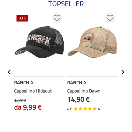
TOPSELLER
33 %
40 %
RANCH-X
RANCH-X
RANC
Cappellino Hideout
Cappellino Dawn
T-shi
14,90 €
14,90 €
14,90 
da 9,99 €
11,
4.8
4
4.5