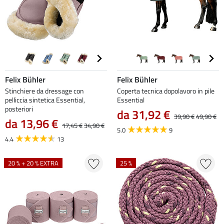
Felix Bühler
Felix Bühler
Stinchiere da dressage con
Coperta tecnica dopolavoro in pile
pelliccia sintetica Essential,
Essential
posteriori
da 31,92 €
39,90 €
49,90 €
da 13,96 €
17,45 €
34,90 €
5.0
9
4.4
13
20 % + 20 % EXTRA
25 %