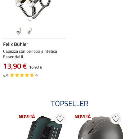
Felix Bühler
Capezza con pelliccia sintetica
Essential II
13,90 €
16,90 €
4.9
9
TOPSELLER
NOVITÀ
NOVITÀ
NOV