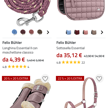
Felix Bühler
Felix Bühler
Longhina Essential II con
Sottosella Essential
moschettone classico
da 35,12 €
43,90 €
54,90 €
da 4,39 €
5,49 €
6,99 €
4.8
22
4.8
4
20 % + 20 % EXTRA
22 % + 20 % EXTRA