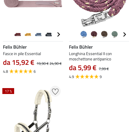
Felix Bühler
Felix Bühler
Fasce in pile Essential
Longhina Essential II con
moschettone antipanico
da 15,92 €
19,90 €
24,90 €
da 5,99 €
7,99 €
4.8
6
4.9
9
17 %