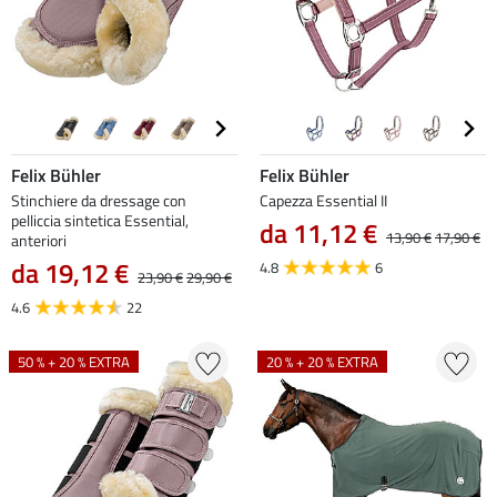
Felix Bühler
Felix Bühler
Stinchiere da dressage con
Capezza Essential II
pelliccia sintetica Essential,
da 11,12 €
13,90 €
17,90 €
anteriori
da 19,12 €
4.8
6
23,90 €
29,90 €
4.6
22
50 % + 20 % EXTRA
20 % + 20 % EXTRA