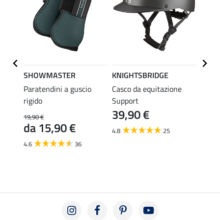
SHOWMASTER
KNIGHTSBRIDGE
SHO
l
Paratendini a guscio
Casco da equitazione
Capez
rigido
Support
Conve
39,90 €
19,90 €
5,99 €
da 15,90 €
da 
4.8
25
4.6
36
4.7