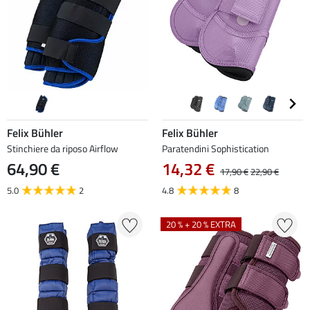
Felix Bühler
Felix Bühler
Stinchiere da riposo Airflow
Paratendini Sophistication
64,90 €
14,32 €
17,90 €
22,90 €
5.0
2
4.8
8
20 % + 20 % EXTRA