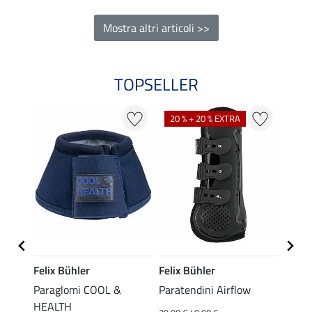
Mostra altri articoli >>
TOPSELLER
20 % + 20 % EXTRA
Felix Bühler
Felix Bühler
Felix
Paraglomi COOL &
Paratendini Airflow
Ice B
da 
HEALTH