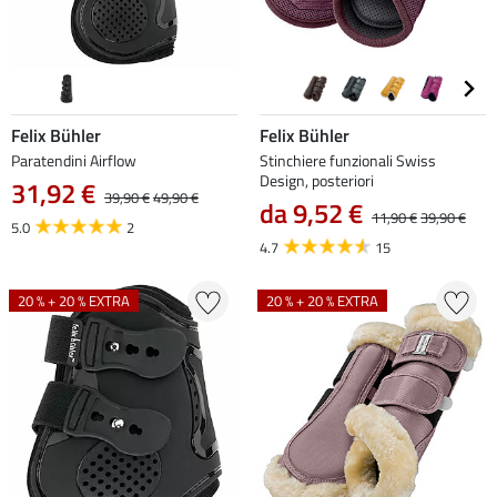
Felix Bühler
Felix Bühler
Paratendini Airflow
Stinchiere funzionali Swiss
Design, posteriori
31,92 €
39,90 €
49,90 €
da 9,52 €
11,90 €
39,90 €
5.0
2
4.7
15
20 % + 20 % EXTRA
20 % + 20 % EXTRA