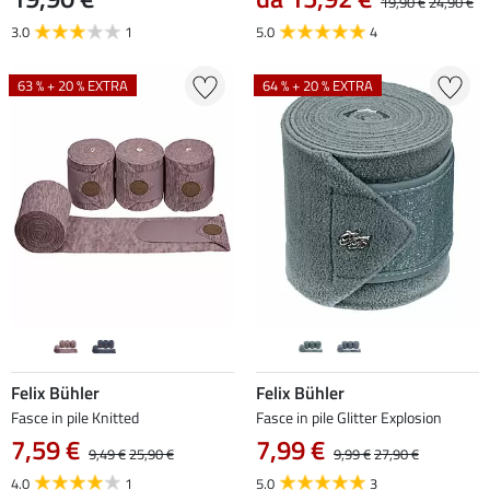
19,90 €
24,90 €
3.0
1
5.0
4
63 % + 20 % EXTRA
64 % + 20 % EXTRA
Felix Bühler
Felix Bühler
Fasce in pile Knitted
Fasce in pile Glitter Explosion
7,59 €
7,99 €
9,49 €
25,90 €
9,99 €
27,90 €
4.0
1
5.0
3