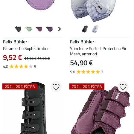
Felix Bühler
Felix Bühler
Paranocche Sophistication
Stinchiere Perfect Protection Air
Mesh, anteriori
9,52 €
11,90 €
14,90 €
54,90 €
4.0
5
5.0
3
20 % + 20 % EXTRA
70 % + 20 % EXTRA