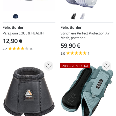
Felix Bühler
Felix Bühler
Paraglomi COOL & HEALTH
Stinchiere Perfect Protection Air
Mesh, posteriori
12,90 €
59,90 €
4.2
10
5.0
1
20 % + 20 % EXTRA