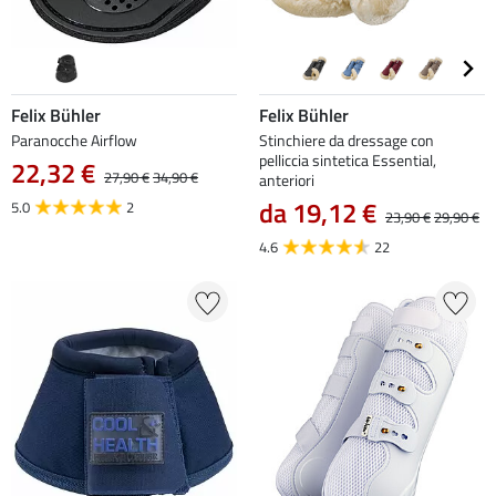
Felix Bühler
Felix Bühler
Paranocche Airflow
Stinchiere da dressage con
pelliccia sintetica Essential,
22,32 €
27,90 €
34,90 €
anteriori
da 19,12 €
5.0
2
23,90 €
29,90 €
4.6
22