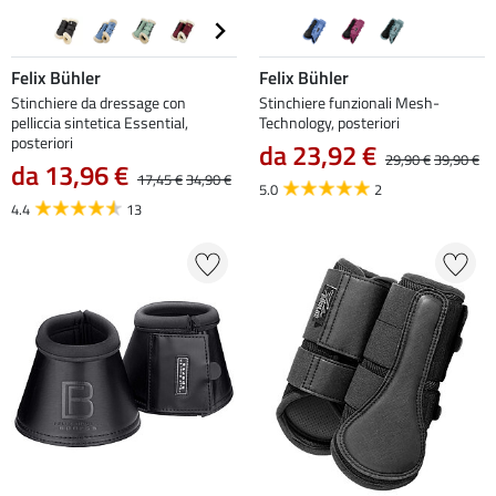
Felix Bühler
Felix Bühler
Stinchiere da dressage con
Stinchiere funzionali Mesh-
pelliccia sintetica Essential,
Technology, posteriori
posteriori
da 23,92 €
29,90 €
39,90 €
da 13,96 €
17,45 €
34,90 €
5.0
2
4.4
13