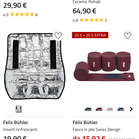
Ceramic Rehab
29,90 €
64,90 €
4.9
8
4.8
5
20 % + 20 % EXTRA
Felix Bühler
Felix Bühler
Inserti rinfrescanti
Fasce in pile Swiss Design
19,90 €
da 15,92 €