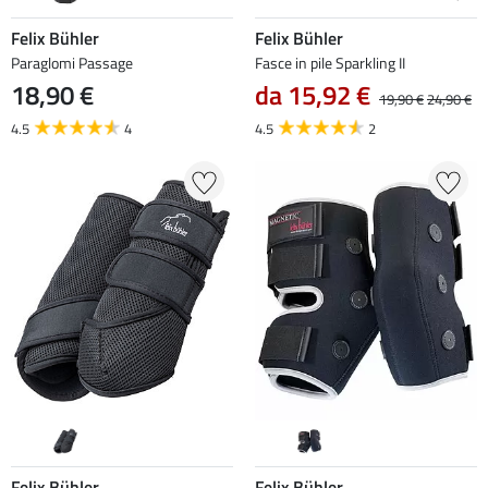
Felix Bühler
Felix Bühler
Paraglomi Passage
Fasce in pile Sparkling II
18,90 €
da 15,92 €
19,90 €
24,90 €
4.5
4
4.5
2
Felix Bühler
Felix Bühler