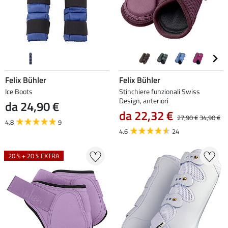
Felix Bühler
Felix Bühler
Ice Boots
Stinchiere funzionali Swiss
Design, anteriori
da 24,90 €
da 22,32 €
27,90 €
34,90 €
4.8
9
4.6
24
20 % + 20 % EXTRA