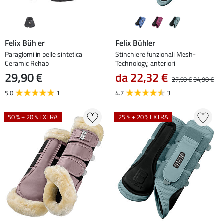
Felix Bühler
Felix Bühler
Paraglomi in pelle sintetica
Stinchiere funzionali Mesh-
Ceramic Rehab
Technology, anteriori
29,90 €
da 22,32 €
27,90 €
34,90 €
5.0
1
4.7
3
50 % + 20 % EXTRA
25 % + 20 % EXTRA