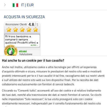
IT | EUR
ACQUISTA IN SICUREZZA
Hai anche tu un cookie per il tuo cavallo?
Anche noi! Inoltre, utilizziamo cookie e altre tecnologie per offrirti un'esperienza
d'acquisto ottimale e sicura, misurare le prestazioni del nostro sito web e mostrarti
Negozio ecosostenibile
prodotti interessanti per te e il tuo cavallo! A tal fine, raccogliamo dati sui nostri utenti
e sull'utilizzo del nostro sito web sui loro dispositivi finali. Per la raccolta dei dati
collaboriamo esclusivamente con fornitori di servizi tedeschi.
Spedizioni tramite
Cliccando su "Consenti tutto", acconsenti all'uso dei cookie e al relativo trattamento
dei tuoi dati, nonché alla trasmissione dei dati ai nostri fornitori di servizi. Se clicchi
Paga in sicurezza con
nelle impostazioni "Solo necessari", la tua visita proseguirà solo con i cookie
strettamente necessari, indispensabili per il corretto funzionamento del nostro sito