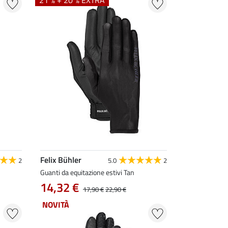
21 % + 20 % EXTRA
Felix Bühler
2
5.0
2
Guanti da equitazione estivi Tan
14,32 €
17,90 €
22,90 €
NOVITÀ