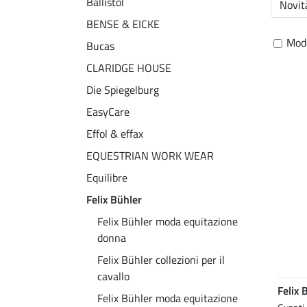
Ballistol
Novità
BENSE & EICKE
Mode
Bucas
CLARIDGE HOUSE
Die Spiegelburg
EasyCare
Effol & effax
EQUESTRIAN WORK WEAR
Equilibre
Felix Bühler
Felix Bühler moda equitazione
donna
Felix Bühler collezioni per il
cavallo
Felix 
Felix Bühler moda equitazione