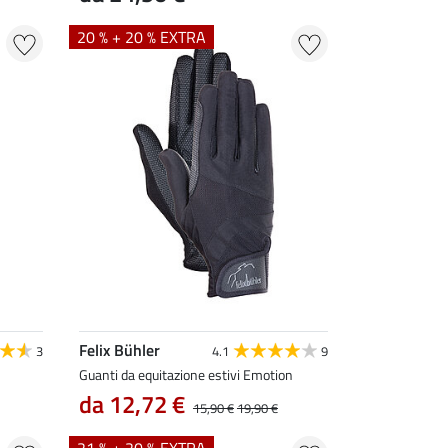
20 % + 20 % EXTRA
Felix Bühler
3
4.1
9
Guanti da equitazione estivi Emotion
da 12,72 €
15,90 €
19,90 €