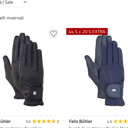
 | Sale
lli invernali
44 % + 20 % EXTRA
Bühler
Felix Bühler
5.0
3
4.5