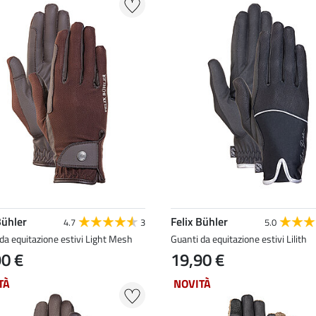
Bühler
Felix Bühler
4.7
3
5.0
da equitazione estivi Light Mesh
Guanti da equitazione estivi Lilith
90 €
19,90 €
TÀ
NOVITÀ