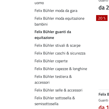
Guanti 
uomo
da 2
Felix Bühler moda da gara
20 %
Felix Bühler moda equitazione
bambini
Felix Bühler guanti da
equitazione
Felix Bühler stivali & scarpe
Felix Bühler caschi & sicurezza
Felix Bühler coperte
Felix Bühler capezze & longhine
Felix Bühler testiera &
accessori
Felix Bühler selle & accessori
Felix 
Felix Bühler sottosella &
Guanti 
semisottosella
da 1