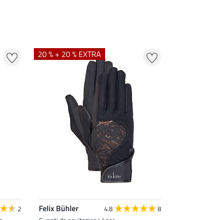
20 % + 20 % EXTRA
Felix Bühler
2
4.8
8