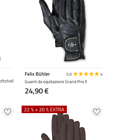
Felix Bühler
5.0
4
oftshell
Guanti da equitazione Grand Prix II
24,90 €
22 % + 20 % EXTRA