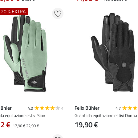
+ 20 % EXTRA
Bühler
Felix Bühler
4.0
4
4.7
da equitazione estivi Sion
Guanti da equitazione estivi Donna
32 €
19,90 €
17,90 €
22,90 €