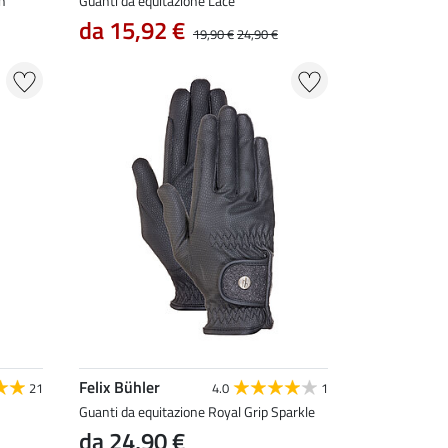
h
Guanti da equitazione Lace
da 15,92 €
19,90 €
24,90 €
Felix Bühler
21
4.0
1
Guanti da equitazione Royal Grip Sparkle
da 24,90 €