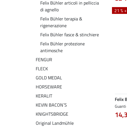
Felix Bühler articoli in pelliccia
di agnello
21 % 
Felix Bühler terapia &
rigenerazione
Felix Bühler fasce & stinchiere
Felix Bühler protezione
antimosche
FENGUR
FLECK
GOLD MEDAL
HORSEWARE
KERALIT
Felix 
KEVIN BACON´S
Guanti 
14,
KNIGHTSBRIDGE
Original Landmühle