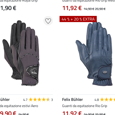
da equitazione Royal Grip
Guanti da equitazione Rio Grip Mes
1,90 €
11,92 €
14,90 €
26,90 €
44 % + 20 % EXTRA
Bühler
Felix Bühler
4.7
3
4.8
da equitazione estivi Aero
Guanti da equitazione Rio Grip
9,90 €
11,92 €
24,90 €
14,90 €
26,90 €